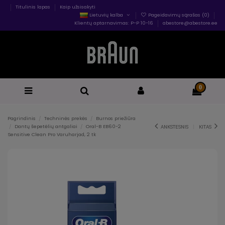
Titulinis lapas
Kaip užsisakyti
Lietuvių kalba
Pageidavimų sąrašas (
0
)
Klientų aptarnavimas: P-P 10-16
abestore@abestore.ee
0
Pagrindinis
Techninės prekės
Burnos priežiūra
Dantų šepetėlių antgaliai
Oral-B EB60-2
ANKSTESNIS
KITAS
Sensitive Clean Pro Varuharjad, 2 tk