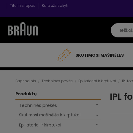
Titulinis lapas
Kaip užsisakyti
SKUTIMOSI MAŠINĖLĖS
Pagrindinis
Techninės prekės
Epiliatoriai ir kirptukai
IPL fot
IPL f
Produktų
Techninės prekės
Skutimosi mašinėlės ir kirptukai
Epiliatoriai ir kirptukai