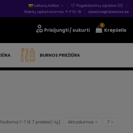
Lietuvių kalba
Pageidavimų sąrašas (
0
)
Klientų aptarnavimas: P-P 10-16
abestore@abestore.ee
0
Prisijungti
/ sukurti
Krepšelis
ŽIŪRA
BURNOS PRIEŽIŪRA
Rodoma 1-7 iš 7 prekės(-ių)
Aktualumas
7