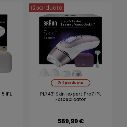
Išparduota
Išparduota
 5 IPL
PL7431 Skin i·expert Pro7 IPL
Fotoepilaator
589,99 €