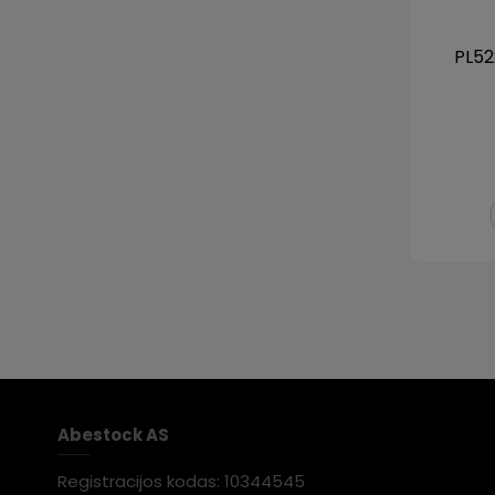
PL52
Abestock AS
Registracijos kodas: 10344545