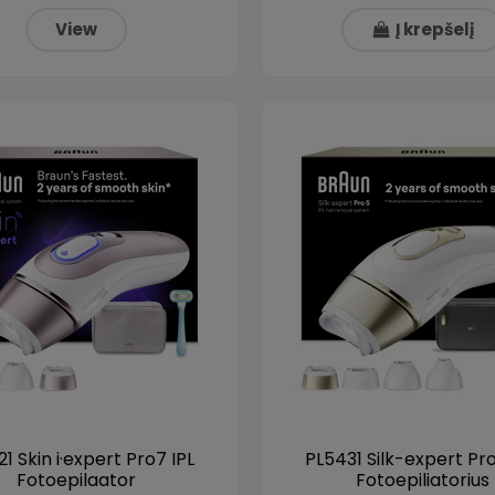
View
Į krepšelį
1 Skin i·expert Pro7 IPL
PL5431 Silk-expert Pro
Fotoepilaator
Fotoepiliatorius