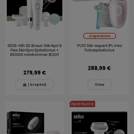
Išparduota
SES9-481 3D Braun Silk•épil 9
PL1111 Silk-expert IPL mini
Flex SkinSpa Epiliatorius +
Fotoepiliatorius
BS1000 minitrimmer BODY
288,99 €
279,99 €
Į krepšelį
View
Išparduota