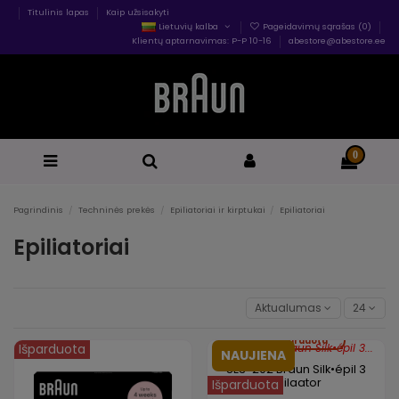
Titulinis lapas
Kaip užsisakyti
Lietuvių kalba
Pageidavimų sąrašas (
0
)
Klientų aptarnavimas: P-P 10-16
abestore@abestore.ee
0
Pagrindinis
Techninės prekės
Epiliatoriai ir kirptukai
Epiliatoriai
Epiliatoriai
Aktualumas
24
Išparduota
Išparduota
NAUJIENA
SE3-202 Braun Silk•épil 3
Epilaator
Išparduota