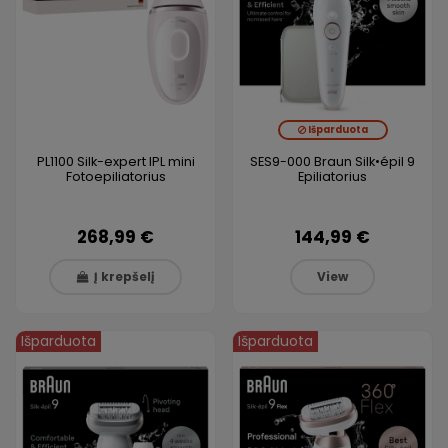
Išparduota
PL1100 Silk-expert IPL mini
SES9-000 Braun Silk•épil 9
Fotoepiliatorius
Epiliatorius
268,99 €
144,99 €
Į krepšelį
View
Išparduota
Išparduota