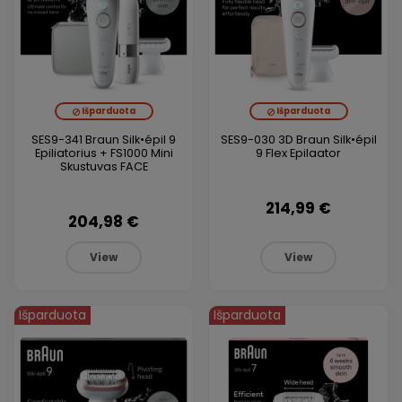
Išparduota
Išparduota
SES9-341 Braun Silk•épil 9
SES9-030 3D Braun Silk•épil
Epiliatorius + FS1000 Mini
9 Flex Epilaator
Skustuvas FACE
214,99 €
204,98 €
View
View
Išparduota
Išparduota