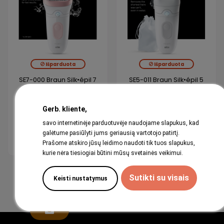
Išparduota
Išparduota
SE7-000 Braun Silk•épil 7
SE5-011 Braun Silk•épil 5
Epilaator
Epiliatorius
Gerb. kliente,
95,99 €
71,99 €
savo internetinėje parduotuvėje naudojame slapukus, kad
galėtume pasiūlyti jums geriausią vartotojo patirtį.
View
View
Prašome atskiro jūsų leidimo naudoti tik tuos slapukus,
kurie nėra tiesiogiai būtini mūsų svetainės veikimui.
1
2
Sutikti su visais
Keisti nustatymus