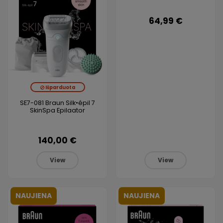
64,99 €
Išparduota
SE7-081 Braun Silk•épil 7
SkinSpa Epilaator
140,00 €
View
View
NAUJIENA
NAUJIENA