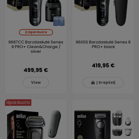
Išparduota
9667CC Barzdaskutė Series
9600S Barzdaskutė Series 9
9 PRO+ Clean&Charge /
PRO+ black
silver
419,95 €
499,95 €
View
Į krepšelį
Išparduota