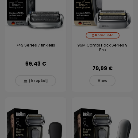
Išparduota
74S Series 7 tinklelis
96M Combi Pack Series 9
Pro
69,43 €
79,99 €
Į krepšelį
View