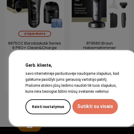
Išparduota
9675CC Barzdaskutė Series
BT9560 Braun
9 PRO+ Clean&Charge
Habemetrimmer
+Power Case / grey
169,99 €
Gerb. kliente,
549,00 €
savo internetinėje parduotuvėje naudojame slapukus, kad
galėtume pasiūlyti jums geriausią vartotojo patirtį.
View
Į krepšelį
Prašome atskiro jūsų leidimo naudoti tik tuos slapukus,
kurie nėra tiesiogiai būtini mūsų svetainės veikimui.
1
2
3
Sutikti su visais
Keisti nustatymus