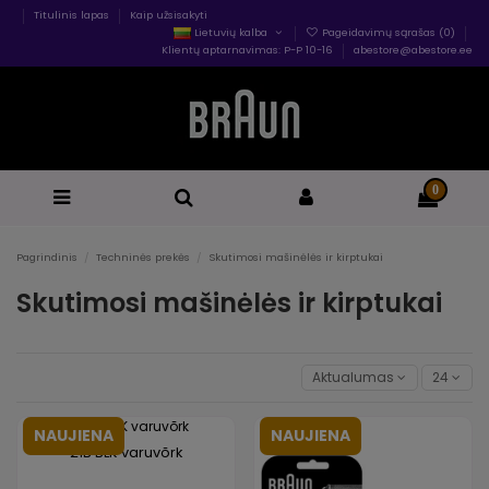
Titulinis lapas
Kaip užsisakyti
Lietuvių kalba
Pageidavimų sąrašas (
0
)
Klientų aptarnavimas: P-P 10-16
abestore@abestore.ee
0
Pagrindinis
Techninės prekės
Skutimosi mašinėlės ir kirptukai
Skutimosi mašinėlės ir kirptukai
Aktualumas
24
NAUJIENA
NAUJIENA
21B BLK varuvõrk