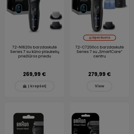
Išparduota
72-N1620s barzdaskutė
72-C7200cc barzdaskutė
Series 7 su kūno plaukelių
Series 7 su „SmartCare“
priežiūros priedu
centru
269,99 €
279,99 €
Į krepšelį
View