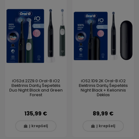
iOS2d.2ZZ9.0 Oral-B iO2
iOS2.1D9.2K Oral-B iO2
Elektrinis Dantų Šepetėlis
Elektrinis Dantų Šepetėlis
Duo Night Black and Green
Night Black + Kelioninis
Forest
Dėklas
135,99 €
89,99 €
Į krepšelį
Į krepšelį