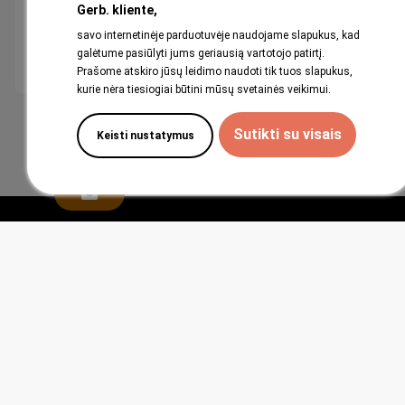
49,99 €
Gerb. kliente,
49,99 €
savo internetinėje parduotuvėje naudojame slapukus, kad
galėtume pasiūlyti jums geriausią vartotojo patirtį.
Į krepšelį
Į krepšelį
Prašome atskiro jūsų leidimo naudoti tik tuos slapukus,
kurie nėra tiesiogiai būtini mūsų svetainės veikimui.
1
2
Sutikti su visais
Keisti nustatymus
Abestock AS
NUORODOS
PAPILDOMA INFORMACIJA