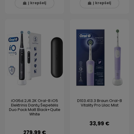
Į krepšelį
Į krepšelį
iOG5d.2J6.2K Oral-B iO5
D103.413.3 Braun Oral-B
Elektrinis Dantų Šepetėlis
Vitality Pro Lilac Mist
Duo Pack Matt Black+Quite
White
33,99 €
279,99 €