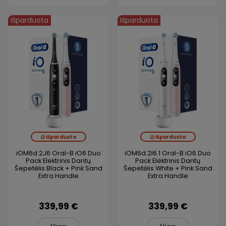
Išparduota
Išparduota
Išparduota
Išparduota
iOM6d.2J6 Oral-B iO6 Duo
iOM6d.2I6.1 Oral-B iO6 Duo
Pack Elektrinis Dantų
Pack Elektrinis Dantų
Šepetėlis Black + Pink Sand
Šepetėlis White + Pink Sand
Extra Handle
Extra Handle
339,99 €
339,99 €