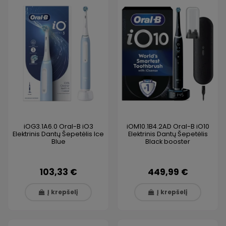
iOG3.1A6.0 Oral-B iO3
iOM10.1B4.2AD Oral-B iO10
Elektrinis Dantų Šepetėlis Ice
Elektrinis Dantų Šepetėlis
Blue
Black booster
103,33 €
449,99 €
Į krepšelį
Į krepšelį