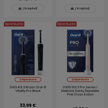
Į krepšelį
Į krepšelį
Išparduota
Išparduota
Išparduota
Išparduota
D103.413.3 Braun Oral-B
D305.513.3 Pro Series 1
Vitality Pro Black
Elektrinis Dantų Šepetėlis
Pink Cross Action
33,99 €