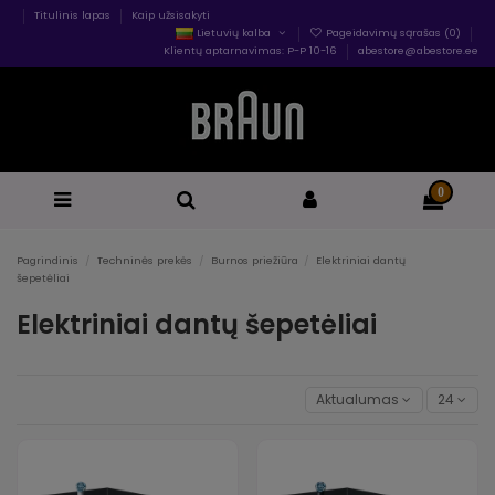
Titulinis lapas
Kaip užsisakyti
Lietuvių kalba
Pageidavimų sąrašas (
0
)
Klientų aptarnavimas: P-P 10-16
abestore@abestore.ee
0
Pagrindinis
Techninės prekės
Burnos priežiūra
Elektriniai dantų
šepetėliai
Elektriniai dantų šepetėliai
Aktualumas
24