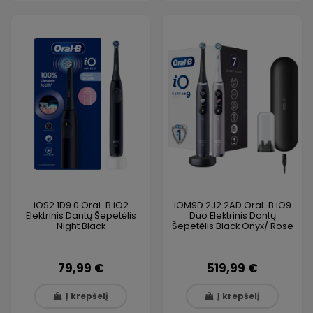
iOS2.1D9.0 Oral-B iO2
iOM9D.2J2.2AD Oral-B iO9
Elektrinis Dantų Šepetėlis
Duo Elektrinis Dantų
Night Black
Šepetėlis Black Onyx/ Rose
79,99 €
519,99 €
Į krepšelį
Į krepšelį