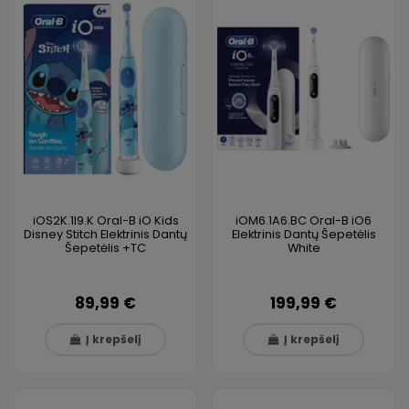
iOS2K.1I9.K Oral-B iO Kids
iOM6.1A6.BC Oral-B iO6
Disney Stitch Elektrinis Dantų
Elektrinis Dantų Šepetėlis
Šepetėlis +TC
White
89,99 €
199,99 €
Į krepšelį
Į krepšelį