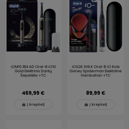
iOM10.1B4.AD Oral-B iO10
iOS2K.1H9.K Oral-B iO Kids
Gold Elektrinis Dantų
Disney Spiderman Elektriline
Šepetėlis +TC
Hambahari +TC
469,99 €
89,99 €
Į krepšelį
Į krepšelį