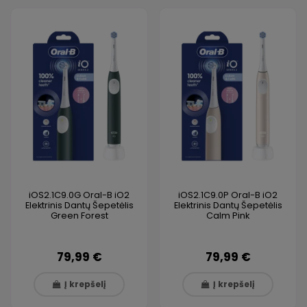
iOS2.1C9.0G Oral-B iO2
iOS2.1C9.0P Oral-B iO2
Elektrinis Dantų Šepetėlis
Elektrinis Dantų Šepetėlis
Green Forest
Calm Pink
79,99 €
79,99 €
Į krepšelį
Į krepšelį