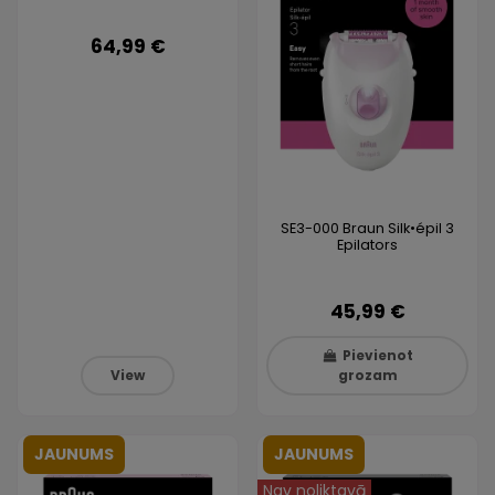
64,99 €
SE3-000 Braun Silk•épil 3
Epilators
45,99 €
Pievienot
View
grozam
JAUNUMS
JAUNUMS
Nav noliktavā