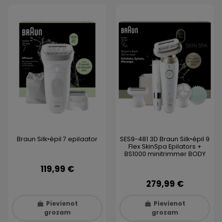
Braun Silk•épil 7 epilaator
SES9-481 3D Braun Silk•épil 9
Flex SkinSpa Epilators +
BS1000 minitrimmer BODY
119,99 €
279,99 €
Pievienot
Pievienot
grozam
grozam