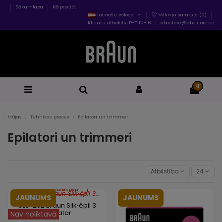
Sākumlapa
Kā pasūtīt
Latviešu valoda
Vēlmju saraksts (
0
)
Klientu atbalsts: P-P 10-16
abestore@abestore.ee
0
Mājas
Tehnikas preces
Epilatori un trimmeri
Epilatori un trimmeri
Atbilstība
24
Nav noliktavā
JAUNUMS
JAUNUMS
SE3-202 Braun Silk•épil 3
Epilaator
Nav noliktavā