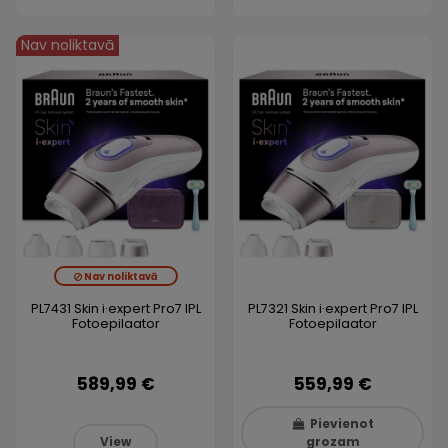
Nav noliktavā
Nav noliktavā
PL7431 Skin i·expert Pro7 IPL
PL7321 Skin i·expert Pro7 IPL
Fotoepilaator
Fotoepilaator
589,99 €
559,99 €
Pievienot
View
grozam