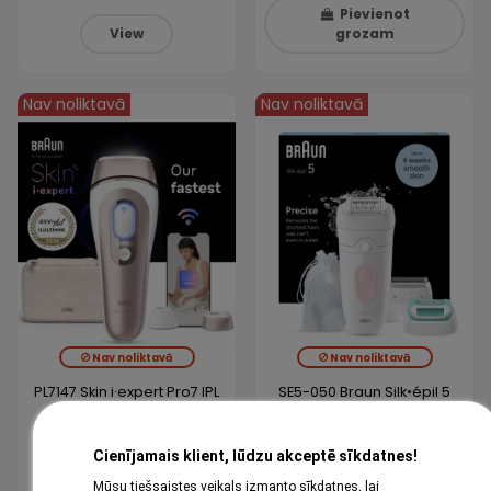
Pievienot
View
grozam
Nav noliktavā
Nav noliktavā
Nav noliktavā
Nav noliktavā
PL7147 Skin i·expert Pro7 IPL
SE5-050 Braun Silk•épil 5
Fotoepilators
Epilaator
Cienījamais klient, lūdzu akceptē sīkdatnes!
549,00 €
89,99 €
Mūsu tiešsaistes veikals izmanto sīkdatnes, lai