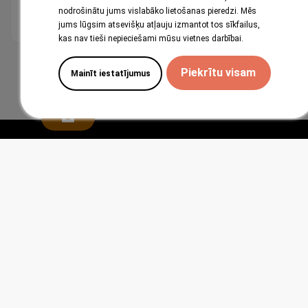
nodrošinātu jums vislabāko lietošanas pieredzi. Mēs
View
View
jums lūgsim atsevišķu atļauju izmantot tos sīkfailus,
kas nav tieši nepieciešami mūsu vietnes darbībai.
1
2
Piekrītu visam
Mainīt iestatījumus
Abestock AS
ĀTRĀS SAITES
PAPILDINFORMĀCIJA