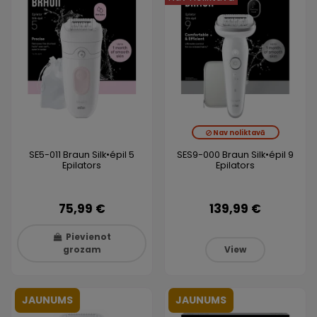
Nav noliktavā
SE5-011 Braun Silk•épil 5
SES9-000 Braun Silk•épil 9
Epilators
Epilators
75,99 €
139,99 €
Pievienot
grozam
View
JAUNUMS
JAUNUMS