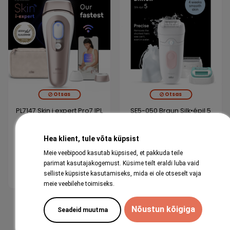
Otsas
Otsas
PL7147 Skin i·expert Pro7 IPL
SE5-050 Braun Silk•épil 5
fotoepilaator
epilaator
Hea klient, tule võta küpsist
549,00 €
89,99 €
Meie veebipood kasutab küpsised, et pakkuda teile
parimat kasutajakogemust. Küsime teilt eraldi luba vaid
Vaata
Vaata
selliste küpsiste kasutamiseks, mida ei ole otseselt vaja
meie veebilehe toimiseks.
1
2
Nõustun kõigiga
Seadeid muutma