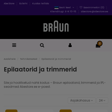
AbeStore
Esileht
Kuidas tellida
Eesti keel
Soovinimekiri (
0
)
Klienditugi: E-R 10-16
abestore@abestore.ee
0
Avalehele
Tehnikatooted
Epilaatorid ja trimmerid
Epilaatorid ja trimmerid
Sile ja hoolitsetud nahk kodus – Braun epilaatorid, trimmerid ja IPL-
seadmed Abestore.ee e-poest.
Asjakohasus
24