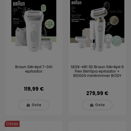
Braun Silk•épil 7-041
SES9-481 3D Braun Silk•épil 9
epilaator
Flex SkinSpa epilaator +
BS1000 minitrimmer BODY
119,99 €
279,99 €
Osta
Osta
Otsas