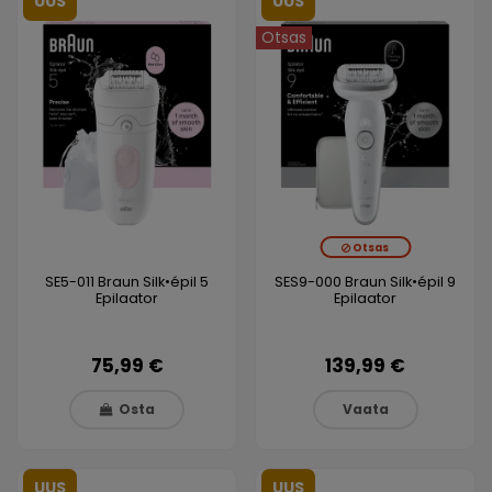
UUS
UUS
Otsas
Otsas
SE5-011 Braun Silk•épil 5
SES9-000 Braun Silk•épil 9
Epilaator
Epilaator
75,99 €
139,99 €
Osta
Vaata
UUS
UUS