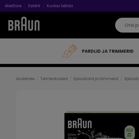
AbeStore
Esileht
Kuidas tellida
PARDLID JA TRIMMERID
Avalehele
Tehnikatooted
Epilaatorid ja trimmerid
Epilaat