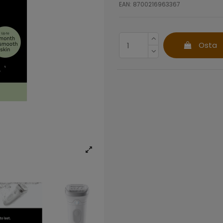
EAN: 8700216963367
Osta