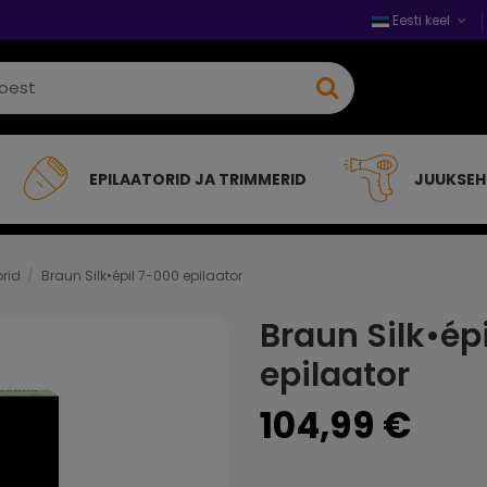
Eesti keel
EPILAATORID JA TRIMMERID
JUUKSE
orid
Braun Silk•épil 7-000 epilaator
Braun Silk•ép
epilaator
104,99 €