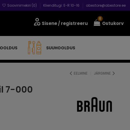
Soovinimekiri (
0
)
Klienditugi: E-R 10-16
abestore@abestore.ee
0
Sisene
/ registreeru
Ostukorv
HOOLDUS
SUUHOOLDUS
EELMINE
JÄRGMINE
il 7-000