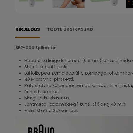
KIRJELDUS
TOOTE ÜKSIKASJAD
SE7-000 Epilaator
Haarab ka kõige lühemad (0.5mm) karvad, mida 
Sile nahk kuni 1 kuuks.
Lai lõikepea. Eemaldab ühe tõmbega rohkem karvu
40 MicroGrip-pintsetti.
Paljastab ka kõige peenemad karvad, nii et midagi
Puhastuspintsel.
Märg- ja kuivkasutus.
Juhtmeta, laadimisaeg 1 tund, tööaeg 40 min.
Valmistatud Saksamaal.