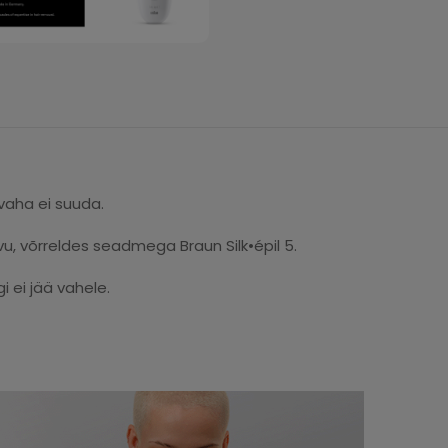
vaha ei suuda.
, võrreldes seadmega Braun Silk•épil 5.
 ei jää vahele.