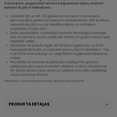
trimmerim: pagariniet ierīces kalpošanas laiku, mainot
asmeni ik pēc 6 mēnešiem.
Vienkārši, ātri un ērti. 4D griešanas asmens 2x divvirzienu
ķemmes ātrai griešanas laukuma ierobežošanai. 450 kustības
sekundē skuj tik tuvu, lai izskatītos lieliski un vienlaikus
saglabātu maigu ādu.
Ādas aizsardzība: norobežotā asmens tehnoloģija aizsargā
ādu no asmens, lai jūs varētu ērti skūties un griezt matiņus pat
delikātās vietās.
Izstrādāts, lai kalpotu ilgāk: 4D-Blade ir izgatavots no 100%
nerūsējošā tērauda un saglabā asumu līdz 6 mēnešiem*. Tas
ir arī 100% ūdensizturīgs un viegli tīrāms higiēniskai lietošanai
mājās.
Precizitāte un kontrole ar pārliecību: kustīgā Flex galviņa
pielāgojas jūsu sejas kontūrām efektīvai matiņu satveršanai.
4D-Blade dizains ļauj veidot un uzlabot savu stilu neatkarīgi
no jūsu prasmju līmeņa.
*Pamatojoties uz divām skūšanās reizēm nedēļā, faktiskie rezultāti var atšķirties.
PRODUKTA DETAĻAS