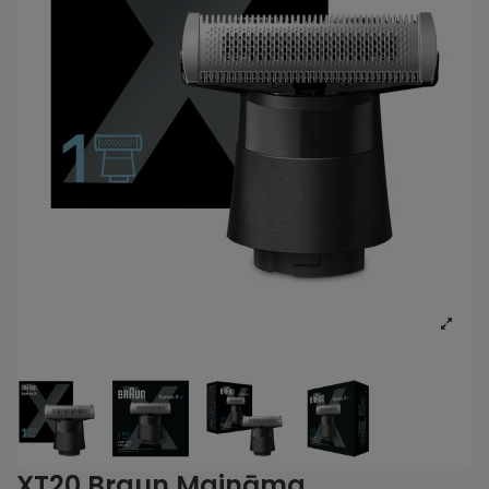
XT20 Braun Maināma