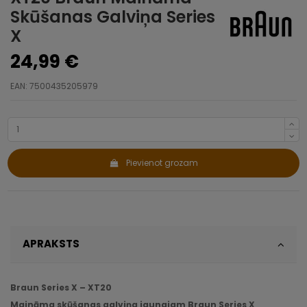
Skūšanas Galviņa Series
X
24,99 €
EAN: 7500435205979
Pievienot grozam
APRAKSTS
Braun Series X – XT20
Maināma skūšanas galviņa jaunajam Braun Series X