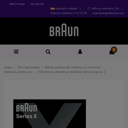
Sākumlapa
Kā pasūtīt
Latviešu valoda
Vēlmju saraksts (
0
)
Klientu atbalsts: P-P 10-16
abestore@abestore.ee
0
Mājas
Tehnikas preces
Bārdas griežamās mašīnas un trimmeri
Rezerves piederumi
XT20 Braun Maināma Skūšanas Galviņa Series X