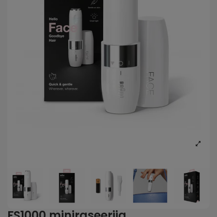
FS1000 miniraseerija