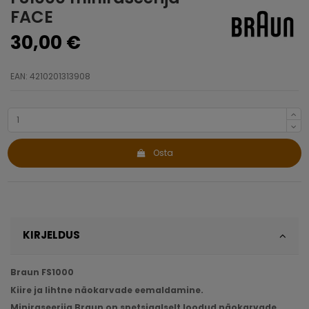
FACE
30,00 €
EAN: 4210201313908
Osta
KIRJELDUS
Braun FS1000
Kiire ja lihtne näokarvade eemaldamine.
Miniraseerija Braun on spetsiaalselt loodud näokarvade