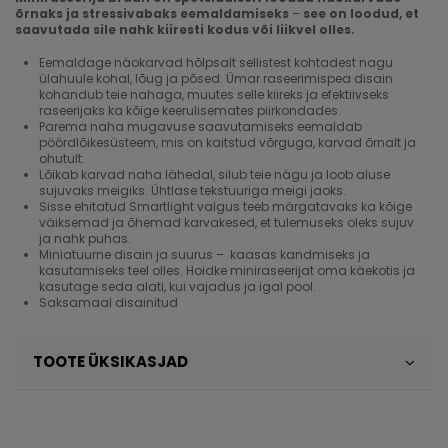
õrnaks ja stressivabaks eemaldamiseks
–
see on loodud, et
saavutada sile nahk kiiresti kodus või liikvel olles.
Eemaldage näokarvad hõlpsalt sellistest kohtadest nagu
ülahuule kohal, lõug ja põsed. Ümar raseerimispea disain
kohandub teie nahaga, muutes selle kiireks ja efektiivseks
raseerijaks ka kõige keerulisemates piirkondades.
Parema naha mugavuse saavutamiseks eemaldab
pöördlõikesüsteem, mis on kaitstud võrguga, karvad õrnalt ja
ohutult.
Lõikab karvad naha lähedal, silub teie nägu ja loob aluse
sujuvaks meigiks. Ühtlase tekstuuriga meigi jaoks.
Sisse ehitatud Smartlight valgus teeb märgatavaks ka kõige
väiksemad ja õhemad karvakesed, et tulemuseks oleks sujuv
ja nahk puhas.
Miniatuurne disain ja suurus – kaasas kandmiseks ja
kasutamiseks teel olles. Hoidke miniraseerijat oma käekotis ja
kasutage seda alati, kui vajadus ja igal pool.
Saksamaal disainitud
TOOTE ÜKSIKASJAD