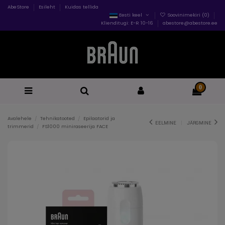
AbeStore
Esileht
Kuidas tellida
Eesti keel
Soovinimekiri (
0
)
Klienditugi: E-R 10-16
abestore@abestore.ee
0
Avalehele
Tehnikatooted
Epilaatorid ja
EELMINE
JÄRGMINE
trimmerid
FS1000 miniraseerija FACE