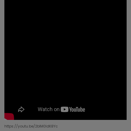
https://youtu.be/2blM0ldK8Yc