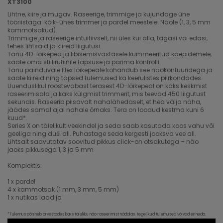
XT3100
Lihtne, kiire ja mugav. Raseerige, trimmige ja kujundage ühe
tööriistaga: kõik-ühes trimmer ja pardel meestele. Näole (1, 3, 5 mm
kammotsakud).
Trimmige ja raseerige intuitiivselt, nii üles kui alla, tagasi või edasi,
tehes lihtsaid ja kiireid liigutusi.
Tänu 4D-lõikepea ja libisemisvastasele kummeeritud käepidemele,
saate oma stiilirutiinile täpsuse ja parima kontrolli.
Tänu painduvale Flex lõikepeale kohandub see näokontuuridega ja
saate kiireid ning täpsed tulemused ka keerulistes piirkondades.
Uuenduslikul roostevabast terasest 4D-lõikepeal on kaks keskmist
raseerimisala ja kaks külgmist trimmerit, mis teevad 450 liigutust
sekundis. Raseerib piisavalt nahalähedaselt, et hea välja näha,
jäädes samal ajal nahale õrnaks. Tera on loodud kestma kuni 6
kuud*.
Series X on täielikult veekindel ja seda saab kasutada koos vahu või
geeliga ning duši all. Puhastage seda kergesti jooksva vee all.
Lihtsalt saavutatav soovitud pikkus click-on otsakutega – näo
jaoks pikkusega 1, 3 ja 5 mm
Komplektis:
1 x pardel
4 x kammotsak (1 mm, 3 mm, 5 mm)
1 x nutikas laadija
*Tulemus põhineb arvestades kaks täieliku näo raseerimist nädalas, tegelikud tulemused võivad erineda.