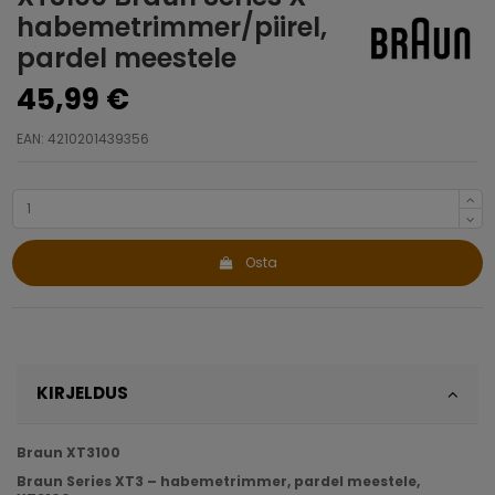
habemetrimmer/piirel,
pardel meestele
45,99 €
EAN: 4210201439356
Osta
KIRJELDUS
Braun XT3100
Braun Series XT3 – habemetrimmer, pardel meestele,