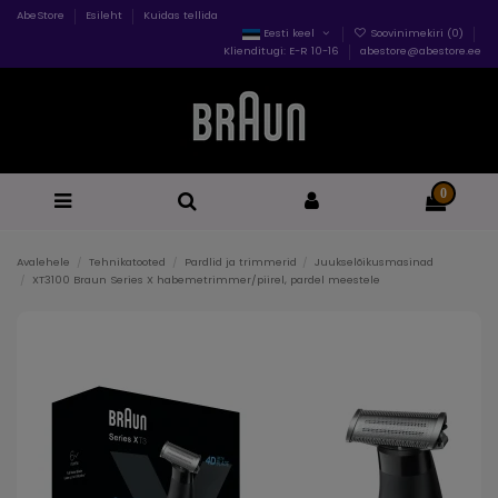
AbeStore
Esileht
Kuidas tellida
Eesti keel
Soovinimekiri (
0
)
Klienditugi: E-R 10-16
abestore@abestore.ee
0
Avalehele
Tehnikatooted
Pardlid ja trimmerid
Juukselõikusmasinad
XT3100 Braun Series X habemetrimmer/piirel, pardel meestele