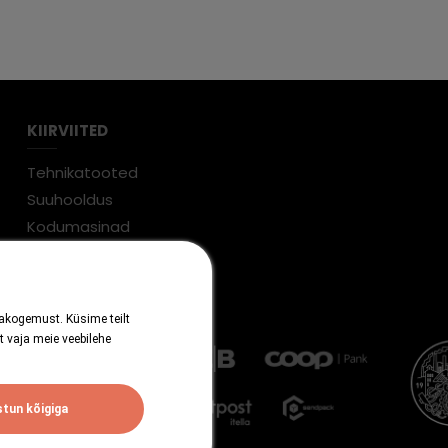
KIIRVIITED
Tehnikatooted
Suuhooldus
Kodumasinad
Garantiiremont
jakogemust. Küsime teilt
t vaja meie veebilehe
tun kõigiga