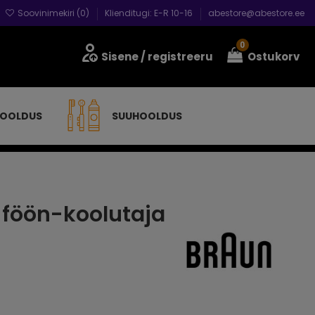
Soovinimekiri (
0
)
Klienditugi: E-R 10-16
abestore@abestore.ee
0
Sisene
/ registreeru
Ostukorv
HOOLDUS
SUUHOOLDUS
 föön-koolutaja