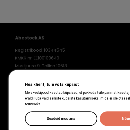
Abestock AS
Registrikood: 10344545
KMKR nr: EE100109649
Mustjuure 9, Tallinn 10618
Hea klient, tule võta küpsist
Meie veebipood kasutab küpsised, et pakkuda teile parimat kasuta
eraldi luba vaid selliste küpsiste kasutamiseks, mida ei ole otsesel
toimiseks.
Seadeid muutma
Nõus