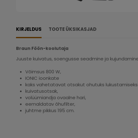
KIRJELDUS
TOOTE ÜKSIKASJAD
Braun Föön-koolutaja
Juuste kuivatus, soengusse seadmine ja kujundamin
Võimsus 800 W,
IONIC ioonkate
kaks vahetatavat otsakut ohutuks lukustamiseks
kuivatusotsak,
vol
üümiandja
ovaalne hari,
eemaldatav õhufilter,
juhtme pikkus 195 cm.