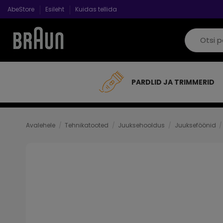
AbeStore
Esileht
Kuidas tellida
PARDLID JA TRIMMERID
Avalehele
Tehnikatooted
Juuksehooldus
Juukseföönid