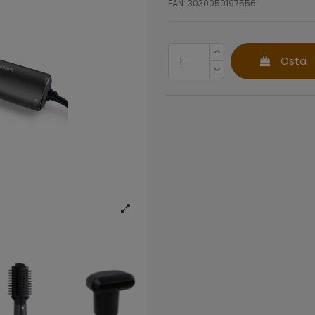
EAN: 3030050197556
Osta