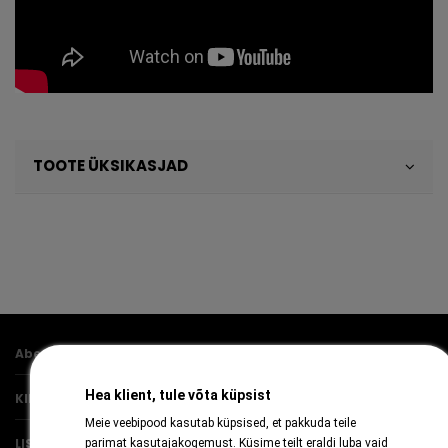
TOOTE ÜKSIKASJAD
Abestock AS
Hea klient, tule võta küpsist
KIIRVIITED
Meie veebipood kasutab küpsised, et pakkuda teile
LISAINFO
parimat kasutajakogemust. Küsime teilt eraldi luba vaid