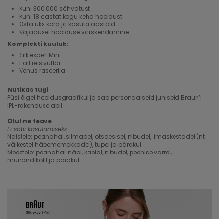
Kuni 300 000 sähvatust
Kuni 18 aastat kogu keha hooldust
Osta üks kord ja kasuta aastaid
Vajadusel hoolduse värskendamine
Komplekti kuulub:
Silk·expert Mini
Hall reisivutlar
Venus raseerija
Nutikas tugi
Püsi õigel hooldusgraafikul ja saa personaalseid juhiseid Braun’i
IPL-rakenduse abil.
Oluline teave
Ei sobi kasutamiseks:
Naistele: peanahal, silmadel, otsaesisel, nibudel, limaskestadel (nt
väikestel häbememokkadel), tupel ja pärakul.
Meestele: peanahal, näol, kaelal, nibudel, peenise varrel,
munandikotil ja pärakul.