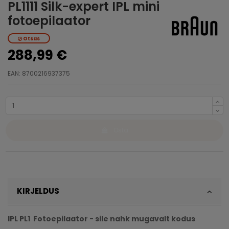
PL1111 Silk-expert IPL mini
fotoepilaator
Otsas
288,99 €
EAN: 8700216937375
Osta
KIRJELDUS
IPL PL1 Fotoepilaator - sile nahk mugavalt kodus