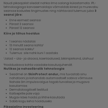
Naudi pikaajalist siledat nahka ilma salongi külastamata. IPL-
tehnoloogiaga karvaeemaldaja võimaldab kiireid ja murevabu
seansse kodustes tingimustes ning nähtavaid tulemusi juba
3
seansi järe:
Enne esimest seanssi
Pärast 3 seanssi
Pärast 12 seanssi
Kiire ja tõhus hooldus
1 seanss nädalas
13 minutit seansi kohta¹
12 seanssi kokku²
Tulemus: sile nahk kuni 1 aastaks
¹Jalad – üla- ja alaosa, kaenlaalused, bikiinipiirkond, ülahuul
²Hoolduskava kohta vaadake kasutusjuhendit.
Nutikas ja nahasõbralik tehnoloogia
Seadmel on
SkinProtect andur,
mis tuvastab sinu
nahatooni ja kohandab automaatselt sobiva võimsuse.
Nahale õrn impulssvalgus tagab turvalise ja mugava
kasutamise.
Dermatoloogiliselt testitud
Kaitseprille pole vaja
Mugav käes hoida ja lihtne kasutada
Sobib kogu keha hoolduseks
Pikaajaline investeering