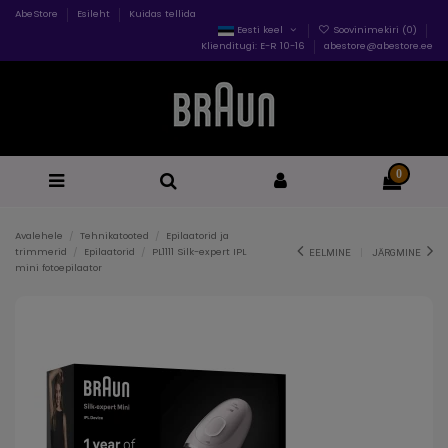
AbeStore
Esileht
Kuidas tellida
Eesti keel
Soovinimekiri (
0
)
Klienditugi: E-R 10-16
abestore@abestore.ee
0
Avalehele
Tehnikatooted
Epilaatorid ja
trimmerid
Epilaatorid
PL1111 Silk-expert IPL
EELMINE
JÄRGMINE
mini fotoepilaator