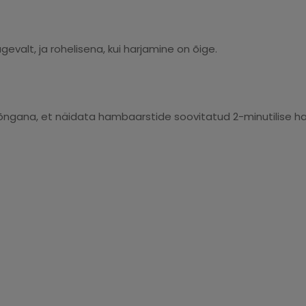
gevalt, ja rohelisena, kui harjamine on õige.
srõngana, et näidata hambaarstide soovitatud 2-minutilise