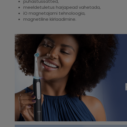
puhastussätted,
meeldetuletus harjapead vahetada,
iO magnetajami tehnoloogia,
magnetiline kiirlaadimine.