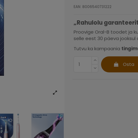
EAN: 8006540731222
„Rahulolu garanteerit
Proovige Oral-B toodet ja ku
selle eest 30 päeva jooksul
Tutvu ka kampaania
tingi
Osta