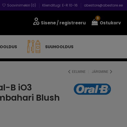
Soovinimekiri (
0
)
Klienditugi: E-R 10-16
abestore@abestore.ee
0
Sisene
/ registreeru
Ostukorv
HOOLDUS
SUUHOOLDUS
EELMINE
JÄRGMINE
al-B iO3
ambahari Blush