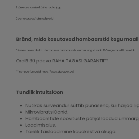
1 võrreldes tavalise käsihambaharjaga
2 eemaldades pindmised plekid
Bränd, mida kasutavad hambaarstid kogu maai
*Aluseks on esindusliku ülemaailmse hambaarstide valimi uuringud, mida P&G regulaarselt korraldab.
OralB 30 päeva RAHA TAGASI GARANTII**
** Kampaaniareeglid: https://www.abestock.ee/
Tundlik intuitsiOon
Nutikas surveandur süttib punasena, kui harjad liig
MikrovibratsiOonid.
Hambaarstide soovituste põhjal loodud ümmargune
Laadimisalus.
Täielik täislaadimine kauakestva akuga.