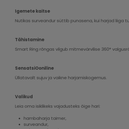
Igemete kaitse
Nutikas surveandur süttib punasena, kui harjad liiga tu
Tähistamine
Smart Ring rõngas vilgub mitmevärvilise 360° valgu
SensatsiOoniline
Üllatavalt sujuv ja vaikne harjamiskogemus.
Valikud
Leia oma isiklikeks vajadusteks õige hari:
hambaharja taimer,
surveandur,