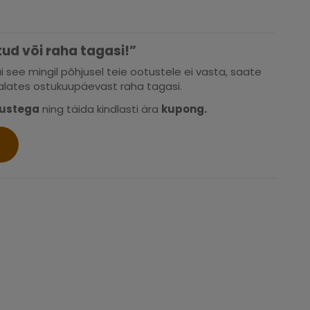
ud või raha tagasi!”
i see mingil põhjusel teie ootustele ei vasta, saate
 alates ostukuupäevast raha tagasi.
mustega
ning täida kindlasti ära
kupong
.