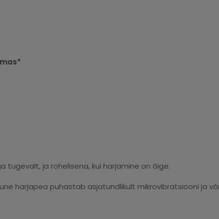
lmas*
a tugevalt, ja rohelisena, kui harjamine on õige.
 harjapea puhastab asjatundlikult mikrovibratsiooni ja võn