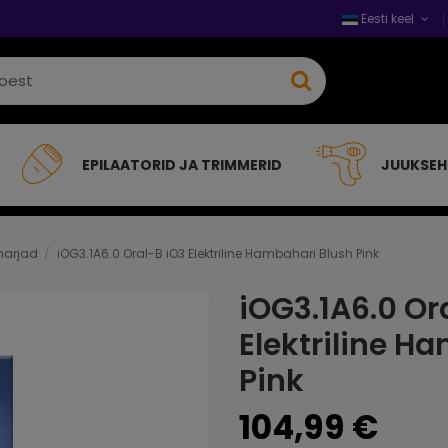
Eesti keel
EPILAATORID JA TRIMMERID
JUUKSE
harjad
iOG3.1A6.0 Oral-B iO3 Elektriline Hambahari Blush Pink
iOG3.1A6.0 Or
Elektriline H
Pink
104,99 €