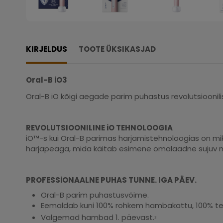
KIRJELDUS
TOOTE ÜKSIKASJAD
Oral-B iO3
Oral-B iO kõigi aegade parim puhastus revolutsioonil
REVOLUTSIOONILINE iO TEHNOLOOGIA
iO™-s kui Oral-B parimas harjamistehnoloogias on m
harjapeaga, mida käitab esimene omalaadne sujuv
PROFESSiONAALNE PUHAS TUNNE. IGA PÄEV.
Oral-B parim puhastusvõime.
Eemaldab kuni 100% rohkem hambakattu, 100% t
Valgemad hambad 1. päevast.
2