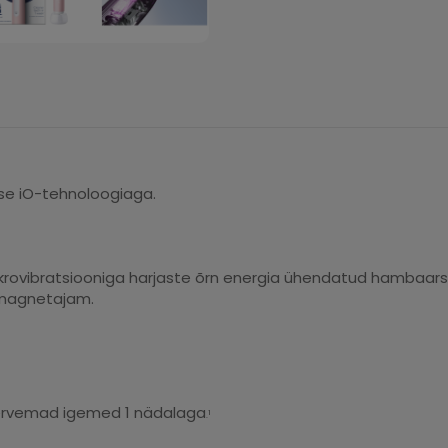
ise iO-tehnoloogiaga.
ikrovibratsiooniga harjaste õrn energia ühendatud hambaars
 magnetajam.
ervemad igemed 1 nädalaga
1
.