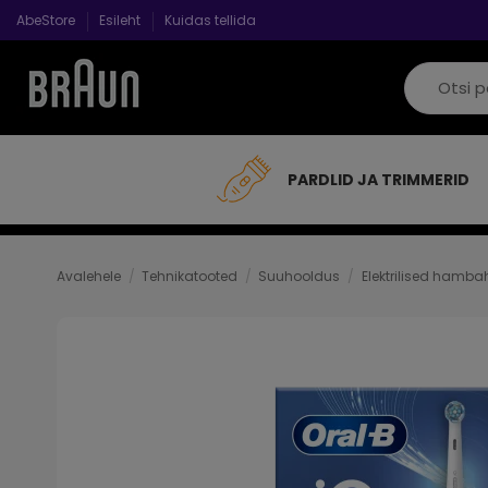
AbeStore
Esileht
Kuidas tellida
PARDLID JA TRIMMERID
Avalehele
Tehnikatooted
Suuhooldus
Elektrilised hamba