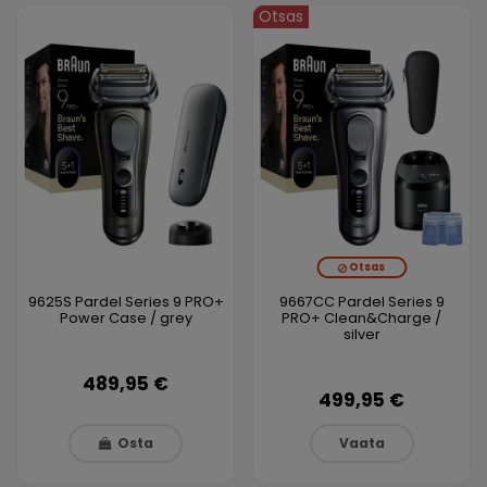
Otsas
Otsas
9625S Pardel Series 9 PRO+
9667CC Pardel Series 9
Power Case / grey
PRO+ Clean&Charge /
silver
489,95 €
499,95 €
Osta
Vaata