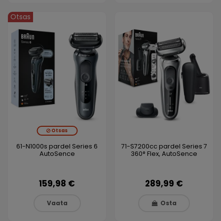
Otsas
Otsas
61-N1000s pardel Series 6
71-S7200cc pardel Series 7
AutoSence
360° Flex, AutoSence
159,98 €
289,99 €
Vaata
Osta