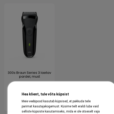
300s Braun Series 3 laetav
pardel, must
69,99 €
Hea klient, tule võta küpsist
Meie veebipood kasutab küpsised, et pakkuda teile
Osta
parimat kasutajakogemust. Küsime teilt eraldi luba vaid
selliste küpsiste kasutamiseks, mida ei ole otseselt vaja