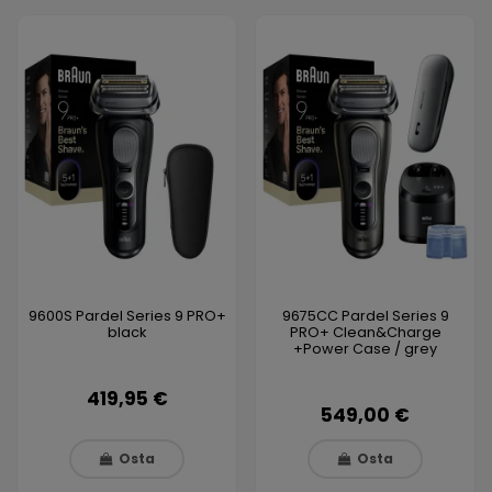
9600S Pardel Series 9 PRO+
9675CC Pardel Series 9
black
PRO+ Clean&Charge
+Power Case / grey
419,95 €
549,00 €
Osta
Osta