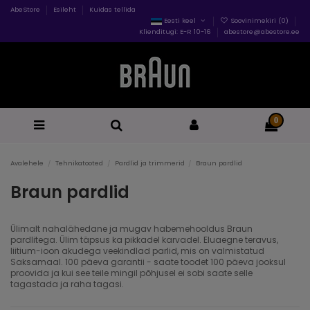
AbeStore
Esileht
Kuidas tellida
Eesti keel
Soovinimekiri (
0
)
Klienditugi: E-R 10-16
abestore@abestore.ee
0
Avalehele
Tehnikatooted
Pardlid ja trimmerid
Braun pardlid
Braun pardlid
Ülimalt nahalähedane ja mugav habemehooldus Braun
pardlitega. Ülim täpsus ka pikkadel karvadel. Eluaegne teravus,
liitium-ioon akudega veekindlad parlid, mis on valmistatud
Saksamaal. 100 päeva garantii - saate toodet 100 päeva jooksul
proovida ja kui see teile mingil põhjusel ei sobi saate selle
tagastada ja raha tagasi.