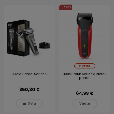
Otsas
Otsas
9325s Pardel Series 9
300s Braun Series 3 laetav
pardel
350,30 €
64,99 €
Osta
Vaata