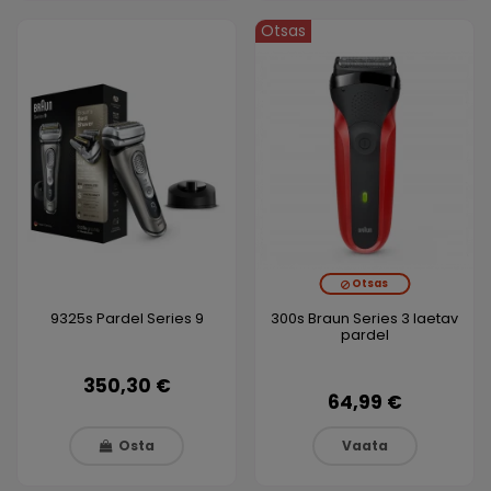
Otsas
Otsas
9325s Pardel Series 9
300s Braun Series 3 laetav
pardel
350,30 €
64,99 €
Osta
Vaata