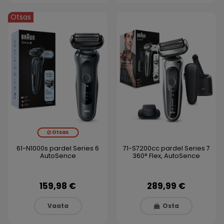
Otsas
Otsas
61-N1000s pardel Series 6
71-S7200cc pardel Series 7
AutoSence
360° Flex, AutoSence
159,98 €
289,99 €
Vaata
Osta