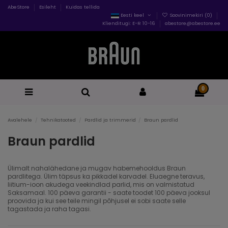
AbeStore
Esileht
Kuidas tellida
Eesti keel
Soovinimekiri (
0
)
Klienditugi: E-R 10-16
abestore@abestore.ee
0
Avalehele
Tehnikatooted
Pardlid ja trimmerid
Braun pardlid
Braun pardlid
Ülimalt nahalähedane ja mugav habemehooldus Braun
pardlitega. Ülim täpsus ka pikkadel karvadel. Eluaegne teravus,
liitium-ioon akudega veekindlad parlid, mis on valmistatud
Saksamaal. 100 päeva garantii - saate toodet 100 päeva jooksul
proovida ja kui see teile mingil põhjusel ei sobi saate selle
tagastada ja raha tagasi.