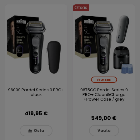
Otsas
Otsas
9600S Pardel Series 9 PRO+
9675CC Pardel Series 9
black
PRO+ Clean&Charge
+Power Case / grey
419,95 €
549,00 €
Osta
Vaata