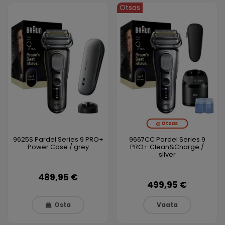
Otsas
Otsas
9625S Pardel Series 9 PRO+
9667CC Pardel Series 9
Power Case / grey
PRO+ Clean&Charge /
silver
489,95 €
499,95 €
Osta
Vaata