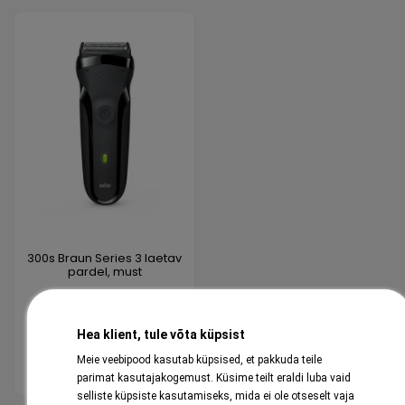
300s Braun Series 3 laetav
pardel, must
69,99 €
Hea klient, tule võta küpsist
Meie veebipood kasutab küpsised, et pakkuda teile
Osta
parimat kasutajakogemust. Küsime teilt eraldi luba vaid
selliste küpsiste kasutamiseks, mida ei ole otseselt vaja