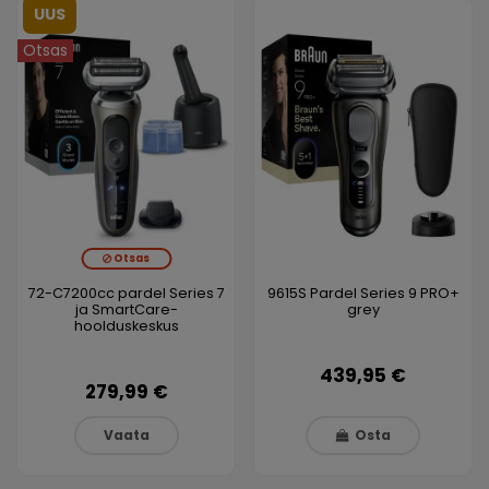
UUS
Otsas
Otsas
72-C7200cc pardel Series 7
9615S Pardel Series 9 PRO+
ja SmartCare-
grey
hoolduskeskus
439,95 €
279,99 €
Vaata
Osta